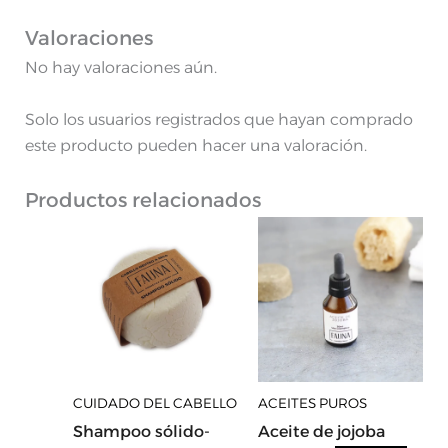
Valoraciones
No hay valoraciones aún.
Solo los usuarios registrados que hayan comprado
este producto pueden hacer una valoración.
Productos relacionados
Rango
Este
de
producto
precios:
desde
tiene
$10,700.00
varias
hasta
variantes.
$13,250.00
Las
opciones
CUIDADO DEL CABELLO
ACEITES PUROS
se
Shampoo sólido-
Aceite de jojoba
pueden