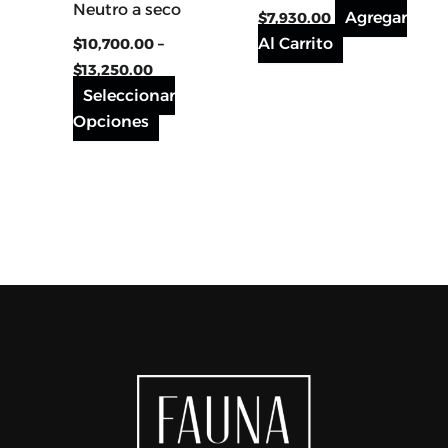
Neutro a seco
elegir
Agregar
$
7,930.00
en
Al Carrito
$
10,700.00
–
la
$
13,250.00
página
Seleccionar
del
Opciones
producto